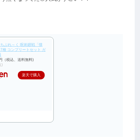
ちぶれ～く 呪術廻戦「懐
7種 コンプリートセット ガ
料
0円（税込、送料無料)
点)
楽天で購入