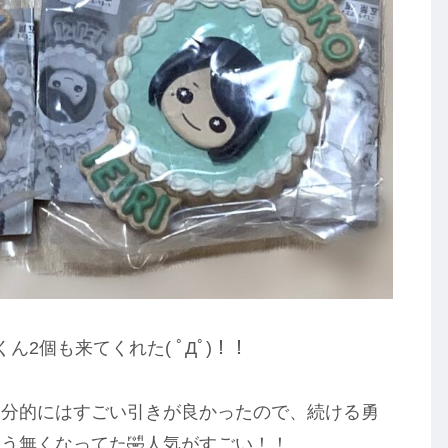
2個も来てくれた( ﾟДﾟ)！！
自分的にはすごい引きが良かったので、続ける勇
う無くなってた🤣人気がすごい！！