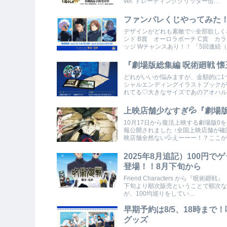
ver. トレーディンググリッター缶…
ファンパレくじやってみた
デザインがどれも素敵で✨全部欲しくな
ンド B賞 オーロラポーチ C賞 カ
ッジ Wチャンスあり！！ 「5回連続
『劇場版総集編 呪術廻戦 懐
どれがいいか悩みますが、金額的に1つし
シャルエンディングイラストブックが
れてる♡大きなサイズであのアオハル
上映店舗少なすぎ💦『劇場版
10月17日から復活上映する劇場版0
報公開されました ↑全国上映店舗が
映店舗全然ない💦えーーー！？ここ
2025年8月追記）100円
登場！！8月下旬から
Friend Characters から『呪
下旬より順次販売ということで順次な
が、100均巡りをしてい…
早期予約は8/5、18時まで！
グッズ