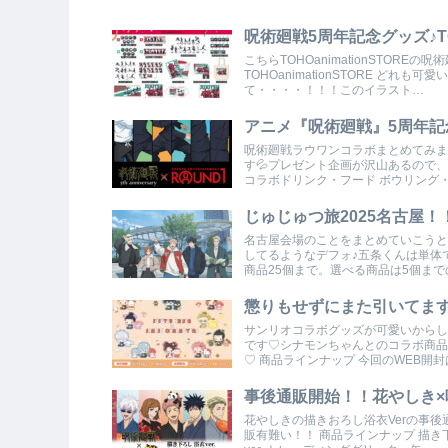
呪術廻戦5周年記念グッズ♪T
こちらTOHOanimationSTOR
TOHOanimationSTORE ど
て・・・・！！！このイラスト…
アニメ『呪術廻戦』5周年記
呪術廻戦ラウワンコラボまとめてみま
す💦プレゼント企画が沢山あるので
コラボドリンク・フード ボウリング
じゅじゅつ旅2025名古屋！
名古屋会場のことをまとめていこうと
してるようなデフォ♪五条くんは単体で
商品25個まで。選べる商品は5個ま
懲りもせずにまた引いてま
サンリオコラボグッズが可愛いからし
です♡シナモンちゃんとのコラボ商品
♡ 商品ラインナップ 今回のWEB開封
事後通販開始！！花やしき×
花やしきの描きおろし浴衣Verの事
販有難い！！ 商品ラインナップ 描き下