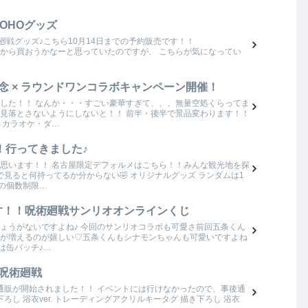
OHOグッズ
Eの呪術廻戦グッズ♪こちら10月14日までの予約販売です！！
れも可愛いから買おうかなーと思っていたのですが、 こちらが気になってい
念 × ラウンドワンコラボキャンペーン開催！
した！！ なんか・・・すごい豪華すぎて、、、無量空処くらってま
、見落とさないようにしないと！！ 前半・後半で景品変わります！！
・カラオケ・ダ…
！行ってきました♪
思います！！ 名古屋限定デフォルメはこちら！！みんな観光地を探
見ると何持ってるか分からない🤣 オリジナルグッズ ランダムは1
での個数制限…
す！！呪術廻戦サンリオオンラインくじ
ょうがないですよね♪ 今回のサンリオコラボも可愛さ前回五条くん
が増えるのが嬉しい♡五条くんもシナモンちゃんも可愛いですよね
は缶バッチ♪…
呪術廻戦
後通販が開始されました！！ イベントには行けなかったので、事後通
ろし 浴衣ver. トレーディングアクリルキータグ 描き下ろし 浴衣