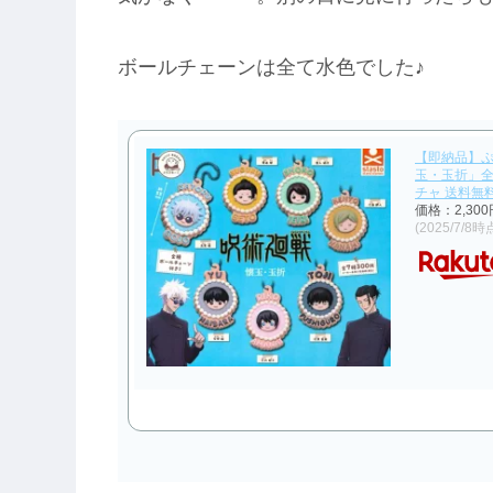
ボールチェーンは全て水色でした♪
【即納品】ぷ
玉・玉折」全
チャ 送料無
価格：2,30
(2025/7/8時