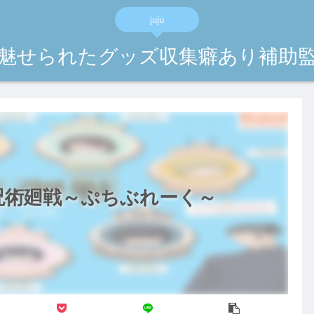
juju
魅せられたグッズ収集癖あり補助
呪術廻戦～ぷちぶれーく～