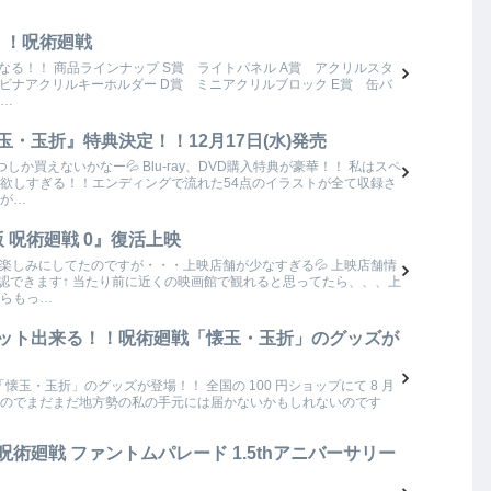
！！呪術廻戦
る！！ 商品ラインナップ S賞 ライトパネル A賞 アクリルスタ
ラビナアクリルキーホルダー D賞 ミニアクリルブロック E賞 缶バ
（…
玉・玉折』特典決定！！12月17日(水)発売
か買えないかなー💦 Blu-ray、DVD購入特典が豪華！！ 私はスペ
欲しすぎる！！エンディングで流れた54点のイラストが全て収録さ
が…
 呪術廻戦 0』復活上映
を楽しみにしてたのですが・・・上映店舗が少なすぎる💦 上映店舗情
確認できます↑ 当たり前に近くの映画館で観れると思ってたら、、、上
からもっ…
でゲット出来る！！呪術廻戦「懐玉・玉折」のグッズが
術廻戦』「懐玉・玉折」のグッズが登場！！ 全国の 100 円ショップにて 8 月
のでまだまだ地方勢の私の手元には届かないかもしれないのです
呪術廻戦 ファントムパレード 1.5thアニバーサリー