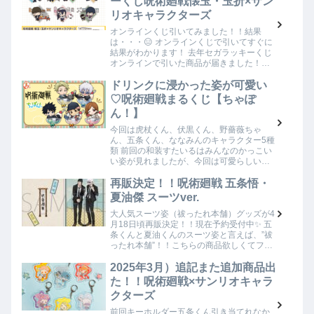
ーくじ呪術廻戦懐玉・玉折×サン
リオキャラクターズ
オンラインくじ引いてみました！！結果
は・・・😑 オンラインくじで引いてすぐに
結果がわかります！ 去年セガラッキーくじ
オンラインで引いた商品が届きました！！
最近オンラインくじにも慣れてきてスムー
ズにくじを引くことが出来ました♡引いて
ドリンクに浸かった姿が可愛い
すぐに結果…
♡呪術廻戦まるくじ【ちゃぽ
ん！】
今回は虎杖くん、伏黒くん、野薔薇ちゃ
ん、五条くん、ななみんのキャラクター5種
類 前回の和装すたいるはみんなのかっこい
い姿が見れましたが、今回は可愛らしいイ
ラストで登場！！ キャラクターが虎杖く
ん、伏黒くん、野薔薇ちゃん、五条くん、
再販決定！！呪術廻戦 五条悟・
ななみんの…
夏油傑 スーツver.
大人気スーツ姿（祓ったれ本舗）グッズが4
月18日頃再販決定！！現在予約受付中✨ 五
条くんと夏油くんのスーツ姿と言えば、”祓
ったれ本舗”！！こちらの商品欲しくてフリ
マサイトとかでクリアファイルは集めまし
た！！今回は再販されるということで他商
2025年3月）追記また追加商品出
品…
た！！呪術廻戦×サンリオキャラ
クターズ
前回キーホルダー五条くん引き当てれなか