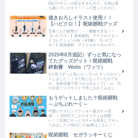
回のデザインが好きすぎたので、今回は落
ち着いていけそう！！って思ってたのに、
何故か前回より購入金額が高くなりそ
う・・・( ﾟДﾟ) 前回はランダムに手を出さな
描きおろしイラスト使用！！
かっ…
【ハピクロ！】呪術廻戦グッズ
五条くんの鎖骨が・・・素敵すぎる！！
【ハピクロ！】呪術廻戦 アクリルスタン
ドコレクションLite（全9種） 【ハピク
ロ！】呪術廻戦 アクリルキーホルダー
vol.3（全9種） 【ハピクロ！】呪術廻戦
CANバッジ vol.4（全9種） BI…
2025年8月追記）ずっと気になっ
てたグッズゲット！呪術廻戦
絆創膏 Watts（ワッツ）
Xで見てずっと気になっていたグッズをゲッ
トしました！！ Xで気になっていたのです
が、全然店舗で見つけられなくて(´；ω；`)ｳ
ｩｩ今回フリマサイトで手に入れてみまし
た！！今回クーポンとか使用して定価より
も安く購入出来たから嬉しい♪ 首都圏の…
もうゲットしました？呪術廻戦
～ぷちぶれーく～
可愛いアイシングクッキー風ガチャ登
場！！ 300円でこのクオリティは有難
い！！以前にやっとガチャを発見してやっ
てみました♪ 4回引いた結果はこちら！！ま
さかの五条くん2個も来てくれた( ﾟДﾟ)！！
本当は夏油くんも欲しかったんですが、自
呪術廻戦 セガラッキーくじ