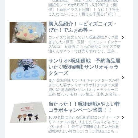
『呪術廻戦』「懐玉・玉折」総集編劇場公
開記念フェアが5月30日～6月29日まで開
催！！新規イラスト公開！！ なに！？箒を
こんなにかっこよく構える子居る( ﾟДﾟ)！？
そしてこんなに掃除してない風景ある🤣素
敵すぎて即予約確定です！！今回はやっ…
購入品紹介！～ビィズニィズ・
ぴた！でふぉめ等～
コレイズで注文していた呪術廻戦グッズ届
きました♪ 懐玉・玉折 モフモフコインケー
スVol.2 五条悟 こちらの商品コライズで夏
油くんがネットでは売り切れてて、五条く
んだけを購入してました！そしたら”呪術廻
戦PLAZA in ロフト”で夏油く…
サンリオ×呪術廻戦 予約商品届
いた♡呪術廻戦 サンリオキャラ
クターズ
また呪術廻戦 サンリオキャラクターズが届
きました🤣サンリオコラボ好きすぎて大量
買い😊 呪術廻戦×サンリオキャラクターズ
五条 悟×シナモロール 懐玉・玉折 お名前
BIGアクリルキーホルダー さとるってひら
がなで書いてあるのがすごく可愛くてお…
当たった！！呪術廻戦×やよい軒
コラボキャンペーン当選！！
1000名様に当たる呪術廻戦コンプリートク
リアファイル当たりました♡ありがとうご
ざいます！！ 去年まで開催されていた呪術
廻戦×やよい軒コラボ コラボ詳細はこちら
対象商品を注文してやよい軒×呪術廻戦コラ