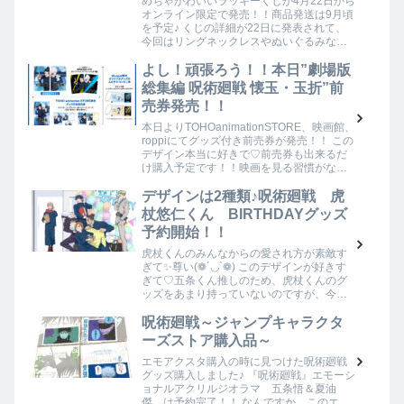
めちゃかわいいラッキーくじが4月22日から
オンライン限定で発売！！商品発送は9月頃
を予定♪ くじの詳細が22日に発表されて、
今回はリングネックレスやぬいぐるみなど
色んな種類の景品があります！！でも種類
が多いからか、私は五条くんが少ししか来
よし！頑張ろう！！本日”劇場版
な…
総集編 呪術廻戦 懐玉・玉折”前
売券発売！！
本日よりTOHOanimationSTORE、映画館、
roppiにてグッズ付き前売券が発売！！ この
デザイン本当に好きで♡前売券も出来るだ
け購入予定です！！映画を見る習慣がない
ので、前売券がどれだけ人気なのかがよく
分からず・・・。とりあえず…
デザインは2種類♪呪術廻戦 虎
杖悠仁くん BIRTHDAYグッズ
予約開始！！
虎杖くんのみんなからの愛され方が素敵す
ぎて✨尊い(❁´◡`❁) このデザインが好きす
ぎて♡五条くん推しのため、虎杖くんのグ
ッズをあまり持っていないのですが、今回
はこちらの虎杖くんbirthdayグッズも予約で
す！！ デザインは2種類 主人公…
呪術廻戦～ジャンプキャラクタ
ーズストア購入品～
エモアクスタ購入の時に見つけた呪術廻戦
グッズ購入しました♪ 『呪術廻戦』エモーシ
ョナルアクリルジオラマ 五条悟＆夏油
傑 は予約完了！！ なんですか、このエモ