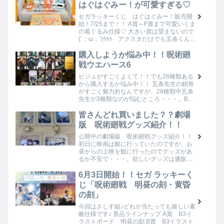
分…
はぐはぐみー！が可愛すぎる♡
セガラッキーくじ はぐはぐみー！販売開
始！7/25まで！！ A賞～F賞まで可愛いくま
の着ぐるみ仕様♡ 大きい賞は望まないので
(´；ω；`)ｳｩｩ アクスタだけでも五条くん来
てくれないかな💦ステッカーだけでもいい
(´；ω；`)ｳｩｩ A賞 フ…
購入しようか悩み中！！呪術廻
戦ウエハース6
ビジュがすごくよくて！！でも28種類ある
から購入するか悩み中！！ 五条先生の鎖骨
がすごく魅力的なんですが、28種類中五条
先生が3種類なのが悩むところ・・・。BOX
買いは20個から出来ます！20個買えば五条
先生来る気がするけど、ウエハース多す…
皆さんどれ買いました？？劇場
版 呪術廻戦グッズ紹介！！
公開中の劇場版 呪術廻戦グッズ紹介！！
初日に映画は観に行っていたのですが、お
昼からの上映を観に行ったのでグッズがあ
るか不安で・・・。欲しいグッズは通販で
予約しておきました♪ 購入品紹介 クリアフ
ァイルセット ミニクリアファイルセット チ
6月3日開始！！セガ ラッキーく
ェ…
じ「呪術廻戦 明昼の刻・黄昏
の刻」
今回はさしす組♪どれが当たっても嬉しい素
敵仕様です♪ 景品ラインナップ A賞 B3イ
ラストボード 明昼の刻 B賞 B3イラスト