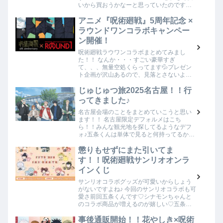
いから買おうかなーと思っていたのです
が、 こちらが気になってい
て・・・・！！！このイラスト…
アニメ『呪術廻戦』5周年記念 ×
ラウンドワンコラボキャンペー
ン開催！
呪術廻戦ラウワンコラボまとめてみまし
た！！ なんか・・・すごい豪華すぎ
て、、、無量空処くらってます💦プレゼン
ト企画が沢山あるので、見落とさないよう
にしないと！！ 前半・後半で景品変わりま
す！！コラボドリンク・フード ボウリン
じゅじゅつ旅2025名古屋！！行
グ・カラオケ・ダ…
ってきました♪
名古屋会場のことをまとめていこうと思い
ます！！ 名古屋限定デフォルメはこち
ら！！みんな観光地を探してるようなデフ
ォ♪五条くんは単体で見ると何持ってるか分
からない🤣 オリジナルグッズ ランダムは1
商品25個まで。選べる商品は5個までの個数
懲りもせずにまた引いてま
制限…
す！！呪術廻戦サンリオオンラ
インくじ
サンリオコラボグッズが可愛いからしょう
がないですよね♪ 今回のサンリオコラボも可
愛さ前回五条くんです♡シナモンちゃんと
のコラボ商品が増えるのが嬉しい♡五条く
んもシナモンちゃんも可愛いですよね♡ 商
品ラインナップ 今回のWEB開封は缶バッチ
事後通販開始！！花やしき×呪術