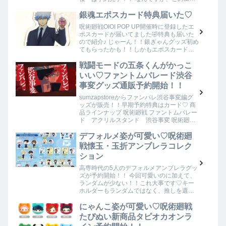
エモなアクスタは✨原作グッズを買うこと
が少ない（きっとまだ五条くんの結末を受
銀魂エポスカード特典届いた♡
けれてな…
呪術廻戦OIOI POP UP開催時に登録したエ
ポスカードが届いてました🤣特典も届いた
ので紹介♪ じゃーん！！銀ぎゃんグッズ初め
てもらったかも！！しかもエポスカード入
会特典なので大切に保管してあります♪ アク
スタの台座が可愛いなと思います♡…
戦闘モードの五条くんがかっこ
いい♡ファントムパレード渋谷
事変グッズ通販予約開始！！
sumzapstoreからファンパレ渋谷事変編グ
ッズが販売！！早期予約特典はカード♡ 商
品ラインナップ 呪術廻戦 ファントムパレー
ド アクリルスタンド 渋谷事変 呪術廻戦
ファントムパレード アクリルワイヤーリ
ング 渋谷事変 呪術廻戦 ファ…
デフォルメ姿が可愛い♡呪術廻
戦懐玉・玉折アンブレラコレク
ション
高専時代の5人のデフォルメアンブレラグッ
ズが予約開始！！ 今回可愛いのに加えて、
ランダムが少ない！！これ大事です♡キー
ホルダーもランダムではなく、推しを選べ
るから有難すぎる！！ 商品ラインナップ ミ
ニアクリルスタンド ミニアクリルスタンド
にゃんこ姿が可愛い♡呪術廻戦
と…
たぴぬい新商品タピオカオンラ