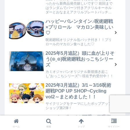
ったから新商品発売嬉しいです♡ 前回まで
はランダムでパーツ付きアクリルキーホル
ダーとおなまえアクリルプレートバッチが
あったのですが、今回は2つを合体させ
た”おなまえ入りキーホルダー”しかもランダ
ハッピーバレンタイン♪呪術廻戦
ムじゃな…
×プリロール マカロン美味しい
♡
呪術廻戦オリジナル缶バッチ付き！！プリ
ロールのマカロン食べました♡
2025年5月追記）頭に血が上りそ
う(⊙ˍ⊙)呪術廻戦おっこちシリー
ズ
カミオジャパンオリジナル新規描き起こ
し”おっこちシリーズ”✨現在予約受付中！！
2025年3月追記）3/1～3/16呪術
廻戦POP UP SHOP~Cycling
vol2～まとめました！！
サイクリングをテーマにしたポップアップ
ショップ第2弾！
フェイスポーチが可愛い♡呪術
廻戦グッズ購入品
ホーム
検索
トップ
サイドバー
フェイスポーチが可愛くて届くの楽しみに