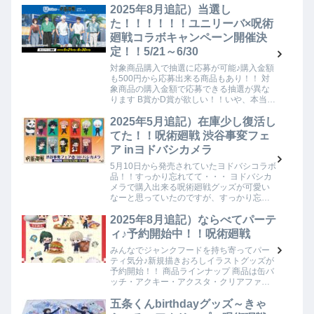
五条先生のフレグランスも予約済みなん…
2025年8月追記）当選し
た！！！！！！ユニリーバ×呪術
廻戦コラボキャンペーン開催決
定！！5/21～6/30
対象商品購入で抽選に応募が可能♪購入金額
も500円から応募出来る商品もあり！！ 対
象商品の購入金額で応募できる抽選が異な
ります B賞かD賞が欲しい！！いや、本当は
全部欲しいけど(´；ω；`)ｳｩｩ当選する人数な
どを考えるとぬいぐるみは当たら…
2025年5月追記）在庫少し復活し
てた！！呪術廻戦 渋谷事変フェ
ア inヨドバシカメラ
5月10日から発売されていたヨドバシコラボ
品！！すっかり忘れてて・・・ ヨドバシカ
メラで購入出来る呪術廻戦グッズが可愛い
なーと思っていたのですが、すっかり忘れ
ていて💦翌日の日曜日に通販で商品確認し
たときは五条くんのグッズが全くなくて(´；
2025年8月追記）ならべてパーテ
ω…
ィ♪予約開始中！！呪術廻戦
みんなでジャンクフードを持ち寄ってパー
ティ気分♪新規描きおろしイラストグッズが
予約開始！！ 商品ラインナップ 商品は缶バ
ッチ・アクキー・アクスタ・クリアファイ
ルの4種類！！※缶バッチとアクスタキーホ
ルダーはトレーディングです。 ミニアクリ
五条くんbirthdayグッズ～きゃ
ル…