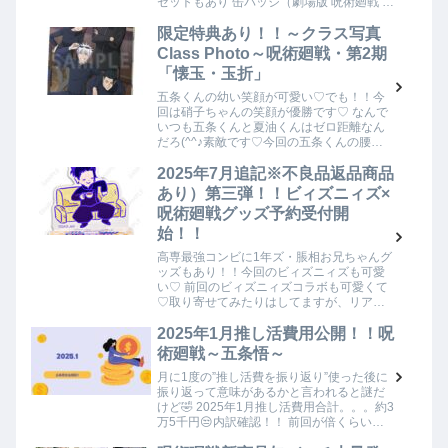
セットもあり 缶バッジ（劇場版 呪術廻戦 0)
【トレーディング】※コンプリートセット
もあり 缶バッジ（渋谷事変）【トレーディ
限定特典あり！！～クラス写真
ン…
Class Photo～呪術廻戦・第2期
「懐玉・玉折」
五条くんの幼い笑顔が可愛い♡でも！！今
回は硝子ちゃんの笑顔が優勝です♡ なんで
いつも五条くんと夏油くんはゼロ距離なん
だろ(^^♪素敵です♡今回の五条くんの腰の
ラインが好きです♡細い！！夏油くんは姿
勢的に五条くんよりしっかりした体つきに
2025年7月追記※不良品返品商品
見える…
あり）第三弾！！ビィズニィズ×
呪術廻戦グッズ予約受付開
始！！
高専最強コンビに1年ズ・脹相お兄ちゃんグ
ッズもあり！！今回のビィズニィズも可愛
い♡ 前回のビィズニィズコラボも可愛くて
♡取り寄せてみたりはしてますが、リアル
タイムで買えなかったことを後悔してます
😣今回は早めに予約しないと！ 前回記事は
2025年1月推し活費用公開！！呪
こちら…
術廻戦～五条悟～
月に1度の”推し活費を振り返り”使った後に
振り返って意味があるかと言われると謎だ
けど🤣 2025年1月推し活費用合計。。。約3
万5千円😒内訳確認！！ 前回が倍くらい使
っていたので、今回は落ち着いてる♪まだ届