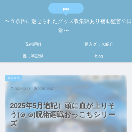
juju
〜五条悟に魅せられたグッズ収集癖あり補助監督の日
常〜
呪術廻戦
購入グッズ紹介
推し事記録
blog
呪術廻戦
2025.02.13
2025.05.07
2025年5月追記）頭に血が上りそ
う(⊙ˍ⊙)呪術廻戦おっこちシリー
ズ