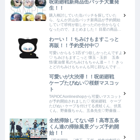
いてない商品もあるから、届くのが楽…
呪術廻戦新商品缶バッチ大量発
生！！
購入検討していた缶バッチを探していた
ら、なんか沢山缶バッチ新商品が予約開始
していて🤣何が欲しかったのか分からなく
なったので、まとめました！ 目星の商品を
予約しようとサイトを見たら、違う商品が
沢山でてきてしまって🤣”あれ？これが欲し
わーい！！ちみけもますこっと
いんだっけ…
再販！！予約受付中♡
可愛いからもう1匹ずつ欲しかったんですよ
♡ ちみけもますこっと 懐玉・玉折 五条
悟/夏油傑 私のちみけもちゃん達～！！ きっ
とどのちみけもちゃんも同じ顔なんです
が、うちの子たちを紹介😊やはりちみけも
ちゃんは最強コンビで一緒に連れて歩きた
可愛いが大渋滞！！呪術廻戦
い…
ケープたぴぬい♡桜餅マスコッ
ト
TAPIOCAonlineshopから可愛いマスコット
が予約開始されました♡ 呪術廻戦 ケープ
たぴぬい ケープを付けてる虎杖くん、伏黒
くん、野薔薇ちゃん、五条先生♡野薔薇ち
ゃんが赤ずきんちゃんみたいで可愛い♡ケ
ープに猫耳が付いてるんですが、…
全然掃除してない🤣！高専五条
くん達の掃除風景グッズ予約開
始！！