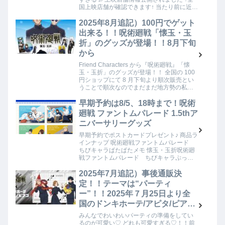
国上映店舗が確認できます↑ 当たり前に近く
の映画館で観れると思ってたら、、、上映
店舗全然ない💦えーーー！？ここからも
2025年8月追記）100円でゲット
っ…
出来る！！呪術廻戦「懐玉・玉
折」のグッズが登場！！8月下旬
から
Friend Characters から『呪術廻戦』「懐
玉・玉折」のグッズが登場！！ 全国の 100
円ショップにて 8 月下旬より順次販売とい
うことで順次なのでまだまだ地方勢の私の
手元には届かないかもしれないのですが、
100均巡りをしてい…
早期予約は8/5、18時まで！呪術
廻戦 ファントムパレード 1.5thア
ニバーサリーグッズ
早期予約でポストカードプレゼント♪ 商品ラ
インナップ 呪術廻戦ファントムパレード
ちびキャラぱたぱたメモ 懐玉・玉折呪術廻
戦ファントムパレード ちびキャラぷっく
りシール 懐玉・玉折呪術廻戦ファントムパ
レード クリアカード 懐玉・玉折 vol…
2025年7月追記）事後通販決
定！！テーマは“パーティ
ー”！！2025年７月25日より全
国のドンキホーテ/アピタ/ピアゴ
対象店舗にて新商品登場！！
みんなでわいわいパーティの準備をしてい
るのが可愛い♡ どれも可愛すぎる♡！！前