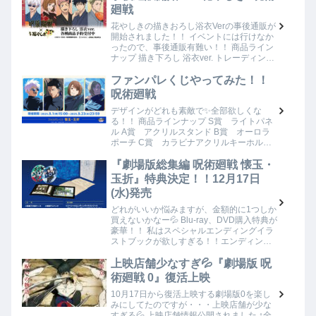
♪…
廻戦
花やしきの描きおろし浴衣Verの事後通販が
開始されました！！ イベントには行けなか
ったので、事後通販有難い！！ 商品ライン
ナップ 描き下ろし 浴衣ver. トレーディング
アクリルキータグ 描き下ろし 浴衣ver. トレ
ーディンググリッター缶…
ファンパレくじやってみた！！
呪術廻戦
デザインがどれも素敵で✨全部欲しくな
る！！ 商品ラインナップ S賞 ライトパネ
ル A賞 アクリルスタンド B賞 オーロラ
ポーチ C賞 カラビナアクリルキーホルダ
ー D賞 ミニアクリルブロック E賞 缶バ
ッジ Wチャンスあり！！ 「5回連続（…
『劇場版総集編 呪術廻戦 懐玉・
玉折』特典決定！！12月17日
(水)発売
どれがいいか悩みますが、金額的に1つしか
買えないかなー💦 Blu-ray、DVD購入特典が
豪華！！ 私はスペシャルエンディングイラ
ストブックが欲しすぎる！！エンディング
で流れた54点のイラストが全て収録されて
る♡大きなサイズであのアオハルが…
上映店舗少なすぎ💦『劇場版 呪
術廻戦 0』復活上映
10月17日から復活上映する劇場版0を楽し
みにしてたのですが・・・上映店舗が少な
すぎる💦 上映店舗情報公開されました ↑全