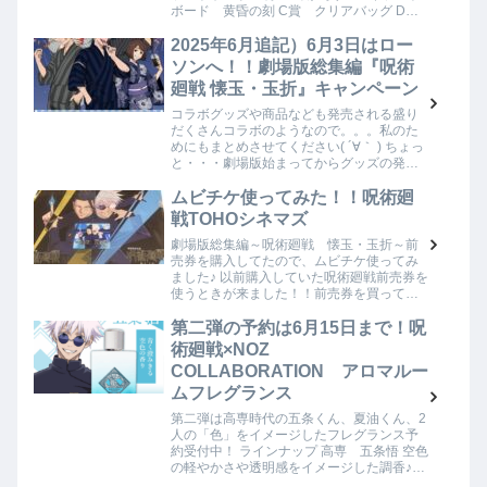
ボード 黄昏の刻 C賞 クリアバッグ D
賞 アクリルスタンド E賞 缶バッジ F賞
クリアファイルセット ラストラ…
2025年6月追記）6月3日はロー
ソンへ！！劇場版総集編『呪術
廻戦 懐玉・玉折』キャンペーン
コラボグッズや商品なども発売される盛り
だくさんコラボのようなので。。。私のた
めにもまとめさせてください( ´∀｀ ) ちょっ
と・・・劇場版始まってからグッズの発売
速度が速すぎて更新が全然追いつきません
(´；ω；`)ｳｩｩ６月3日は他にもラッ…
ムビチケ使ってみた！！呪術廻
戦TOHOシネマズ
劇場版総集編～呪術廻戦 懐玉・玉折～前
売券を購入してたので、ムビチケ使ってみ
ました♪ 以前購入していた呪術廻戦前売券を
使うときが来ました！！前売券を買っては
いたけど、使い方などが全く分かっていな
かったので、ムビチケの使い方をまとめて
第二弾の予約は6月15日まで！呪
おこうと…
術廻戦×NOZ
COLLABORATION アロマルー
ムフレグランス
第二弾は高専時代の五条くん、夏油くん、2
人の「色」をイメージしたフレグランス予
約受付中！ ラインナップ 高専 五条悟 空色
の軽やかさや透明感をイメージした調香♪高
専時代の爽やかさが表現されてるといいな♪