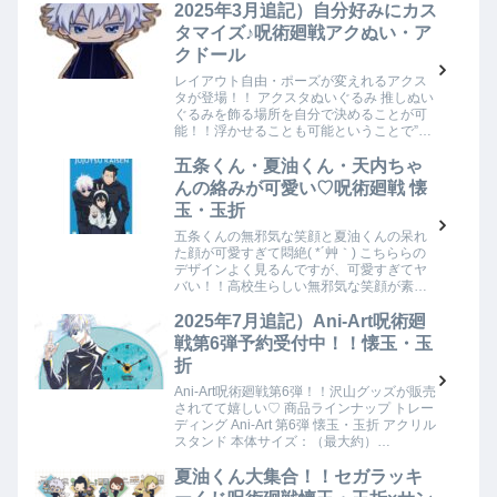
ボクリアファイルが貰えるキャンペーン
2025年3月追記）自分好みにカス
を…
タマイズ♪呪術廻戦アクぬい・ア
クドール
レイアウト自由・ポーズが変えれるアクス
タが登場！！ アクスタぬいぐるみ 推しぬい
ぐるみを飾る場所を自分で決めることが可
能！！浮かせることも可能ということで”ど
うやって浮かせるんだろう・・・っと思っ
ていたら、ぬいぐるみにパーツが付いてい
五条くん・夏油くん・天内ちゃ
て、ア…
んの絡みが可愛い♡呪術廻戦 懐
玉・玉折
五条くんの無邪気な笑顔と夏油くんの呆れ
た顔が可愛すぎて悶絶( *´艸｀) こちららの
デザインよく見るんですが、可愛すぎてヤ
バい！！高校生らしい無邪気な笑顔が素敵
すぎる！！でも商品がもう売ってなかった
ので手に入れれないなと思っていたのです
2025年7月追記）Ani-Art呪術廻
が、…
戦第6弾予約受付中！！懐玉・玉
折
Ani-Art呪術廻戦第6弾！！沢山グッズが販売
されてて嬉しい♡ 商品ラインナップ トレー
ディング Ani-Art 第6弾 懐玉・玉折 アクリル
スタンド 本体サイズ：（最大約）
70×62mmなので、小さめなアクスタですね
♪デスク回りに飾るな…
夏油くん大集合！！セガラッキ