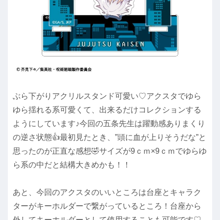
ぶら下がりアクリルスタンド可愛い♡アクスタでゆら
ゆら揺れる系可愛くて、出来るだけコレクションする
ようにしています♪今回の五条先生は躍動感ありまくり
の逆さ状態👍最初見たとき、”頭に血が上りそうだな”と
思ったのが正直な感想🤣サイズが9ｃｍ×9ｃｍでゆらゆ
ら系の中だと結構大きめかも！！
あと、今回のアクスタのいいところは台座とキャラク
ターがキーホルダーで繋がっているところ！台座から
外してキーホルダーとして使用することも可能です♡