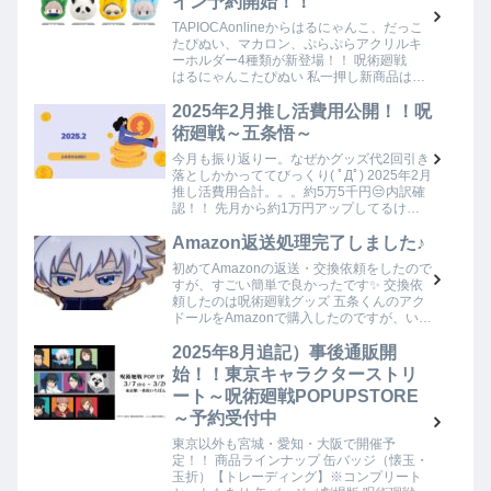
イン予約開始！！
TAPIOCAonlineからはるにゃんこ、だっこ
たぴぬい、マカロン、ぷらぷらアクリルキ
ーホルダー4種類が新登場！！ 呪術廻戦
はるにゃんこたぴぬい 私一押し新商品はこ
ちら！！猫ちゃん姿が可愛すぎる♡猫耳♡
猫耳どころか猫の着ぐるみですね♪ …
2025年2月推し活費用公開！！呪
術廻戦～五条悟～
今月も振り返りー。なぜかグッズ代2回引き
落としかかっててびっくり( ﾟДﾟ) 2025年2月
推し活費用合計。。。約5万5千円😒内訳確
認！！ 先月から約1万円アップしてるけ
ど、スイパラ代がデカいかな！！コラボカ
フェとか参戦するとやっぱり推し活…
Amazon返送処理完了しました♪
初めてAmazonの返送・交換依頼をしたので
すが、すごい簡単で良かったです✨ 交換依
頼したのは呪術廻戦グッズ 五条くんのアク
ドールをAmazonで購入したのですが、いつ
ものように購入商品を紹介するために写真
を撮って、飾ろうと思ったら、 右側…
2025年8月追記）事後通販開
始！！東京キャラクターストリ
ート～呪術廻戦POPUPSTORE
～予約受付中
東京以外も宮城・愛知・大阪で開催予
定！！ 商品ラインナップ 缶バッジ（懐玉・
玉折）【トレーディング】※コンプリート