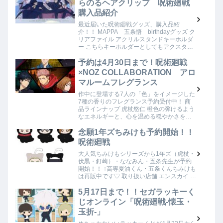
らのるヘアクリップ 呪術廻戦
購入品紹介
最近届いた呪術廻戦グッズ、購入品紹
介！！ MAPPA 五条悟 birthdayグッズ ク
リアファイル アクリルスタンドキーホルダ
ー こちらキーホルダーとしてもアクスタと
しても使用できます！！サイズも小さめで
飾りやすいです♪ フォト風カード＆…
予約は4月30日まで！呪術廻戦
×NOZ COLLABORATION アロ
マルームフレグランス
作中に登場する7人の「色」をイメージした
7種の香りのフレグランス予約受付中！ 商
品ラインナップ 虎杖悠仁 橙色の弾けるよう
なエネルギーと、心を温める穏やかさをイ
メージした調香。虎杖くんの明るく優しい
人柄がオレンジ系の香りで表現されていま
念願1年ズちみけも予約開始！！
す。…
呪術廻戦
大人気ちみけもシリーズから1年ズ（虎杖・
伏黒・釘崎）・ななみん・五条先生が予約
開始！！ ↑高専夏油くん・五条くんちみけも
は再販中です♡ 取り扱い店舗 エンスカイ メ
タルボックス アニメイト 楽天ブックス
5月17日まで！！セガラッキーく
じオンライン「呪術廻戦-懐玉・
玉折-」