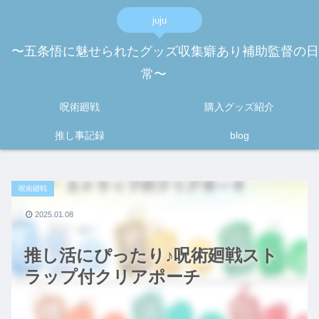
juju
〜五条悟に魅せられたグッズ収集癖あり補助監督の日
常〜
呪術廻戦
購入グッズ紹介
推し事記録
blog
呪術廻戦
2025.01.08
推し活にぴったり♪呪術廻戦スト
ラップ付クリアポーチ