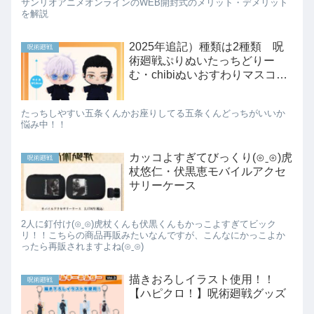
サンリオアニメオンラインのWEB開封式のメリット・デメリット
を解説
2025年追記）種類は2種類 呪
呪術廻戦
術廻戦ぷりぬいたっちどりー
む・chibiぬいおすわりマスコッ
ト予約開始
たっちしやすい五条くんかお座りしてる五条くんどっちがいいか
悩み中！！
カッコよすぎてびっくり(⊙ˍ⊙)虎
呪術廻戦
杖悠仁・伏黒恵モバイルアクセ
サリーケース
2人に釘付け(⊙ˍ⊙)虎杖くんも伏黒くんもかっこよすぎてビック
リ！！こちらの商品再販みたいなんですが、こんなにかっこよか
ったら再販されますよね(⊙ˍ⊙)
描きおろしイラスト使用！！
呪術廻戦
【ハピクロ！】呪術廻戦グッズ