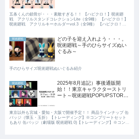
五条くんの鎖骨が・・・素敵すぎる！！ 【ハピクロ！】呪術廻
戦 アクリルスタンドコレクションLite（全9種） 【ハピクロ！】
呪術廻戦 アクリルキーホルダーvol.3（全9種） 【ハピクロ！】
呪術廻戦 CANバッジ vol.4（全9種） BI...
どの子を迎え入れよう・・・。
呪術廻戦
呪術廻戦～手のひらサイズぬい
ぐるみ～
手のひらサイズ呪術廻戦ぬいぐるみ紹介
2025年8月追記）事後通販開
呪術廻戦
始！！東京キャラクターストリ
ート～呪術廻戦POPUPSTORE
～予約受付中
東京以外も宮城・愛知・大阪で開催予定！！ 商品ラインナップ 缶
バッジ（懐玉・玉折）【トレーディング】※コンプリートセット
もあり 缶バッジ（劇場版 呪術廻戦 0)【トレーディング】※コンプ
リートセットもあり 缶バッジ（渋谷事変）【トレーディン...