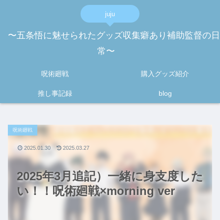
juju
〜五条悟に魅せられたグッズ収集癖あり補助監督の日
常〜
呪術廻戦
購入グッズ紹介
推し事記録
blog
呪術廻戦
2025.01.30
2025.03.27
2025年3月追記）一緒に身支度した
い！！呪術廻戦×morning ver