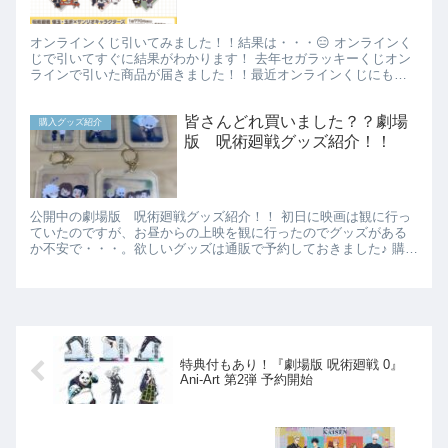
オンラインくじ引いてみました！！結果は・・・😑 オンラインく
じで引いてすぐに結果がわかります！ 去年セガラッキーくじオン
ラインで引いた商品が届きました！！最近オンラインくじにも慣
れてきてスムーズにくじを引くことが出来ました♡引いてすぐに
結果...
皆さんどれ買いました？？劇場
購入グッズ紹介
版 呪術廻戦グッズ紹介！！
公開中の劇場版 呪術廻戦グッズ紹介！！ 初日に映画は観に行っ
ていたのですが、お昼からの上映を観に行ったのでグッズがある
か不安で・・・。欲しいグッズは通販で予約しておきました♪ 購入
品紹介 クリアファイルセット ミニクリアファイルセット チェ...
特典付もあり！『劇場版 呪術廻戦 0』
Ani-Art 第2弾 予約開始