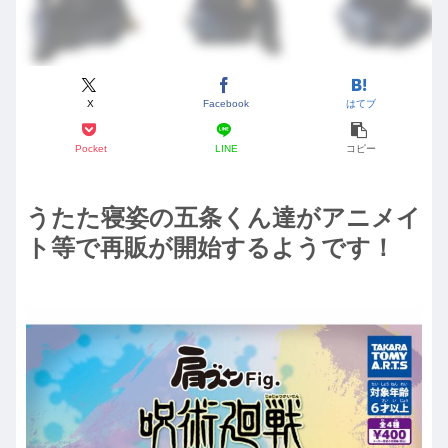
X
Facebook
はてブ
Pocket
LINE
コピー
うたた寝姿の五条くん達がアニメイ
ト等で再販が開始するようです！