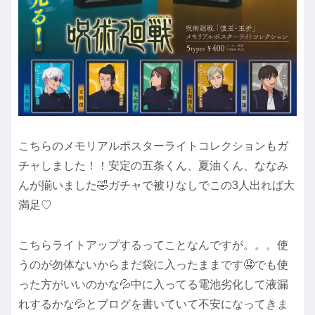
こちらのメモリアルポスターライトコレクションもガ
チャしました！！安定の五条くん、夏油くん、ななみ
んが揃いました🤣ガチャで被りなしでこの3人出れば大
満足♡
こちらライトアップするってことなんですが。。。使
うのが勿体ないからまだ袋に入ったままです🤤でも使
った方がいいのかな💦中に入ってる電池劣化して液漏
れするかな💦とブログを書いていて不安になってきま