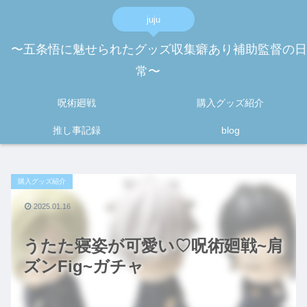
juju
〜五条悟に魅せられたグッズ収集癖あり補助監督の日
常〜
呪術廻戦
購入グッズ紹介
推し事記録
blog
購入グッズ紹介
2025.01.16
うたた寝姿が可愛い♡呪術廻戦~肩
ズンFig~ガチャ