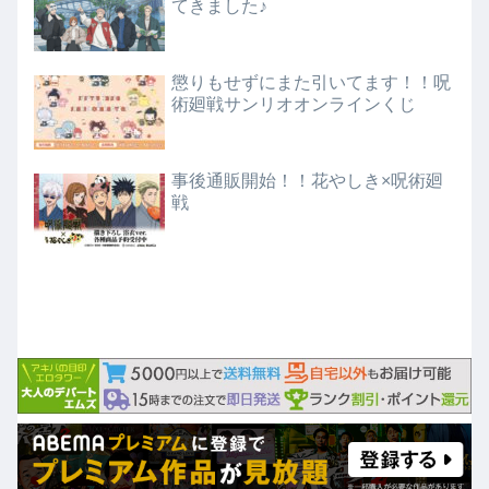
てきました♪
懲りもせずにまた引いてます！！呪
術廻戦サンリオオンラインくじ
事後通販開始！！花やしき×呪術廻
戦