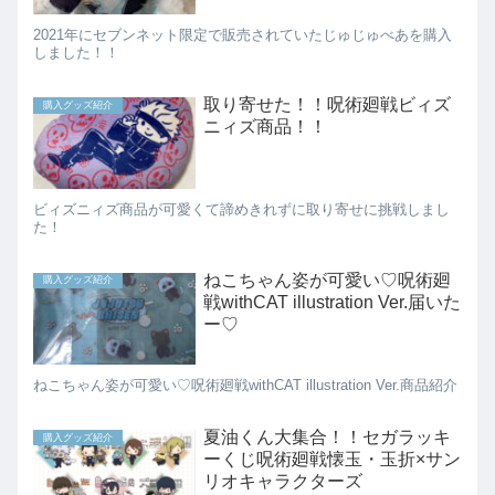
2021年にセブンネット限定で販売されていたじゅじゅべあを購入
しました！！
取り寄せた！！呪術廻戦ビィズ
購入グッズ紹介
ニィズ商品！！
ビィズニィズ商品が可愛くて諦めきれずに取り寄せに挑戦しまし
た！
ねこちゃん姿が可愛い♡呪術廻
購入グッズ紹介
戦withCAT illustration Ver.届いた
ー♡
ねこちゃん姿が可愛い♡呪術廻戦withCAT illustration Ver.商品紹介
夏油くん大集合！！セガラッキ
購入グッズ紹介
ーくじ呪術廻戦懐玉・玉折×サン
リオキャラクターズ