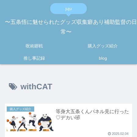
juju
〜五条悟に魅せられたグッズ収集癖あり補助監督の日
常〜
呪術廻戦
購入グッズ紹介
推し事記録
blog
withCAT
購入グッズ紹介
等身大五条くんパネル見に行った
♡デカい🤣
2025.02.04