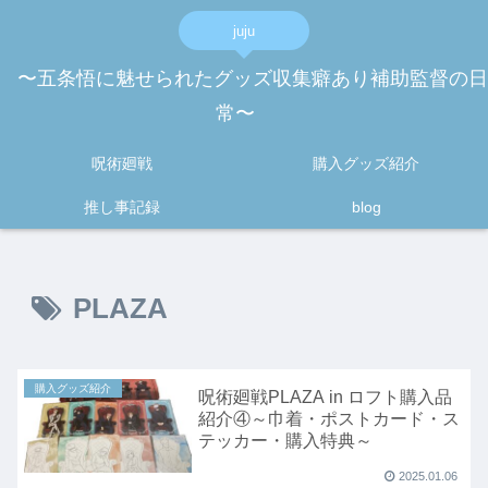
juju
〜五条悟に魅せられたグッズ収集癖あり補助監督の日
常〜
呪術廻戦
購入グッズ紹介
推し事記録
blog
PLAZA
購入グッズ紹介
呪術廻戦PLAZA in ロフト購入品
紹介④～巾着・ポストカード・ス
テッカー・購入特典～
2025.01.06