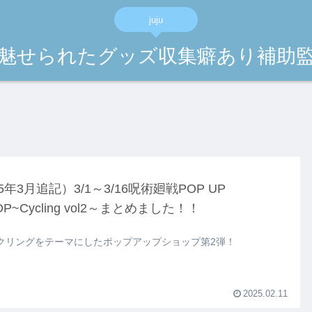
juju
魅せられたグッズ収集癖あり補助
25年3月追記）3/1～3/16呪術廻戦POP UP
OP~Cycling vol2～まとめました！！
クリングをテーマにしたポップアップショップ第2弾！
2025.02.11