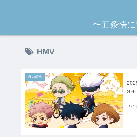
〜五条悟に
HMV
呪術廻戦
20
SH
サイ