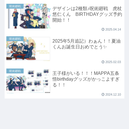
呪術廻戦
デザインは2種類♪呪術廻戦 虎杖
悠仁くん BIRTHDAYグッズ予約
開始！！
2025.04.14
呪術廻戦
2025年5月追記）わぁん！！夏油
くんお誕生日おめでとう✨
2025.02.03
呪術廻戦
王子様がいる！！！MAPPA五条
悟birthdayグッズがかっこよすぎ
る！！
2024.12.10