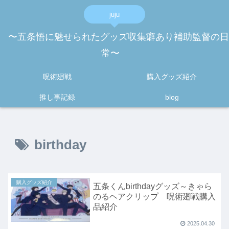
juju
〜五条悟に魅せられたグッズ収集癖あり補助監督の日
常〜
呪術廻戦
購入グッズ紹介
推し事記録
blog
birthday
購入グッズ紹介
五条くんbirthdayグッズ～きゃら
のるヘアクリップ 呪術廻戦購入
品紹介
2025.04.30