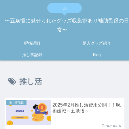
juju
〜五条悟に魅せられたグッズ収集癖あり補助監督の日
常〜
呪術廻戦
購入グッズ紹介
推し事記録
blog
推し活
推し事記録
2025年2月推し活費用公開！！呪
術廻戦～五条悟～
2025.03.25