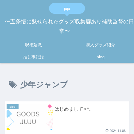
juju
〜五条悟に魅せられたグッズ収集癖あり補助監督の日
常〜
呪術廻戦
購入グッズ紹介
推し事記録
blog
少年ジャンプ
blog
はじめまして✧*。
2024.11.06