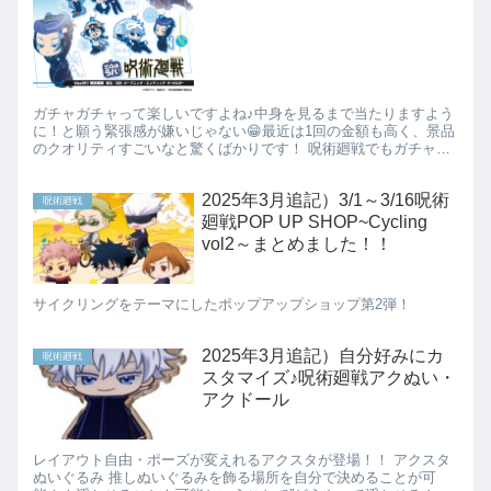
ガチャガチャって楽しいですよね♪中身を見るまで当たりますよう
に！と願う緊張感が嫌いじゃない😁最近は1回の金額も高く、景品
のクオリティすごいなと驚くばかりです！ 呪術廻戦でもガチャガ
チャが随時販売されています 呪術廻戦 懐玉・玉折 スマホスト...
2025年3月追記）3/1～3/16呪術
呪術廻戦
廻戦POP UP SHOP~Cycling
vol2～まとめました！！
サイクリングをテーマにしたポップアップショップ第2弾！
2025年3月追記）自分好みにカ
呪術廻戦
スタマイズ♪呪術廻戦アクぬい・
アクドール
レイアウト自由・ポーズが変えれるアクスタが登場！！ アクスタ
ぬいぐるみ 推しぬいぐるみを飾る場所を自分で決めることが可