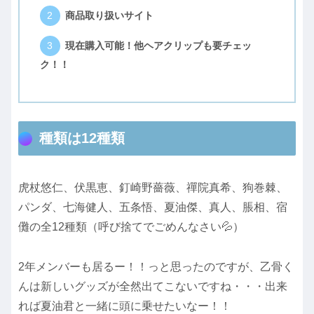
商品取り扱いサイト
現在購入可能！他ヘアクリップも要チェッ
ク！！
種類は12種類
虎杖悠仁、伏黒恵、釘崎野薔薇、禪院真希、狗巻棘、
パンダ、七海健人、五条悟、夏油傑、真人、脹相、宿
儺の全12種類（呼び捨てでごめんなさい💦）
2年メンバーも居るー！！っと思ったのですが、乙骨く
んは新しいグッズが全然出てこないですね・・・出来
れば夏油君と一緒に頭に乗せたいなー！！