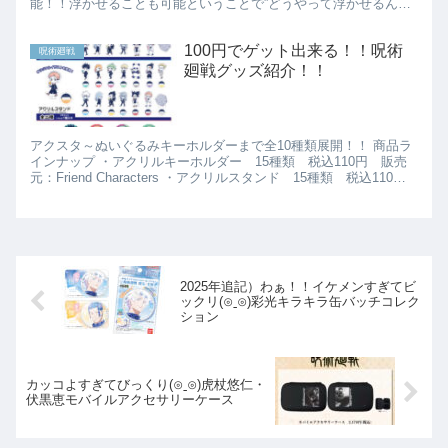
能！！浮かせることも可能ということで”どうやって浮かせるんだ
ろう・・・っと思っていたら、ぬいぐるみにパーツが付いてい
て、ア...
100円でゲット出来る！！呪術
呪術廻戦
廻戦グッズ紹介！！
アクスタ～ぬいぐるみキーホルダーまで全10種類展開！！ 商品ラ
インナップ ・アクリルキーホルダー 15種類 税込110円 販売
元：Friend Characters ・アクリルスタンド 15種類 税込110
円 販売元：Friend Char...
2025年追記）わぁ！！イケメンすぎてビ
ックリ(⊙ˍ⊙)彩光キラキラ缶バッチコレク
ション
カッコよすぎてびっくり(⊙ˍ⊙)虎杖悠仁・
伏黒恵モバイルアクセサリーケース