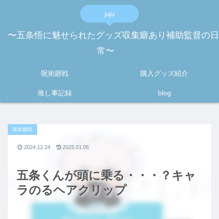
juju
〜五条悟に魅せられたグッズ収集癖あり補助監督の日
常〜
呪術廻戦
購入グッズ紹介
推し事記録
blog
呪術廻戦
2024.12.24
2025.01.05
五条くんが頭に乗る・・・？キャ
ラのるヘアクリップ