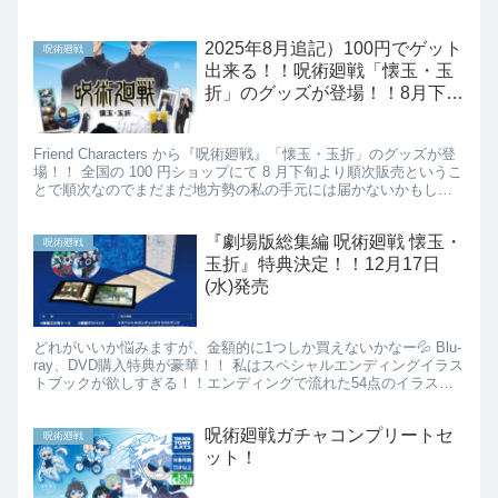
2025年8月追記）100円でゲット
呪術廻戦
出来る！！呪術廻戦「懐玉・玉
折」のグッズが登場！！8月下旬
から
Friend Characters から『呪術廻戦』「懐玉・玉折」のグッズが登
場！！ 全国の 100 円ショップにて 8 月下旬より順次販売というこ
とで順次なのでまだまだ地方勢の私の手元には届かないかもしれ
ないのですが、100均巡りをしてい...
『劇場版総集編 呪術廻戦 懐玉・
呪術廻戦
玉折』特典決定！！12月17日
(水)発売
どれがいいか悩みますが、金額的に1つしか買えないかなー💦 Blu-
ray、DVD購入特典が豪華！！ 私はスペシャルエンディングイラス
トブックが欲しすぎる！！エンディングで流れた54点のイラスト
が全て収録されてる♡大きなサイズであのアオハルが...
呪術廻戦ガチャコンプリートセ
呪術廻戦
ット！